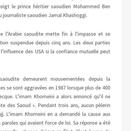
doigt le prince héritier saoudien Mohammed Ben
 journaliste saoudien Jamal Khashoggi.
ue l’Arabie saoudite mette fin à l’impasse et se
lation suspendue depuis cinq ans. Les deux parties
 l’influence des USA si la confiance mutuelle peut
ie saoudite demeurent mouvementées depuis la
lles se sont aggravées en 1987 lorsque plus de 400
Mecque. L’imam Khomeini a alors annoncé qu’il ne
nte des Saoud ». Pendant trois ans, aucun pèlerin
 Hajj. L’imam Khomeini en a demandé la cause aux
s paroles qui avaient force de loi. Sa réponse a été