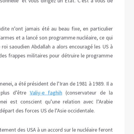
sonnelle et vous dirigez un État. C’est à vous de
udite n’ont jamais été au beau fixe, en particulier
d’armes et a lancé son programme nucléaire, ce qui
e roi saoudien Abdallah a alors encouragé les US à
 des frappes militaires pour détruire le programme
enei, a été président de l’Iran de 1981 à 1989. Il a
n plus d’être
Valiy-e faghih
(conservateur de la
nei est conscient qu’une relation avec l’Arabie
départ des forces US de l’Asie occidentale.
tement des USA à un accord sur le nucléaire feront