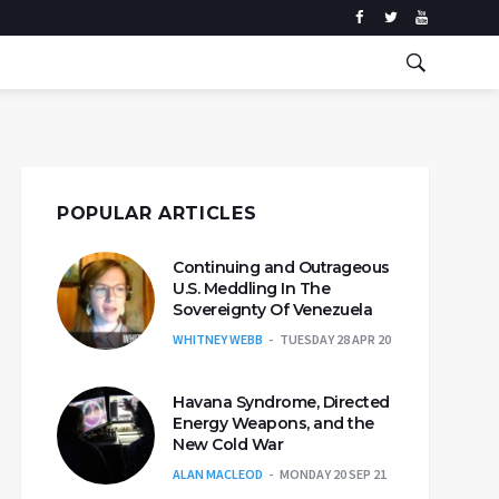
POPULAR ARTICLES
Continuing and Outrageous
U.S. Meddling In The
Sovereignty Of Venezuela
WHITNEY WEBB
TUESDAY 28 APR 20
Havana Syndrome, Directed
Energy Weapons, and the
New Cold War
ALAN MACLEOD
MONDAY 20 SEP 21