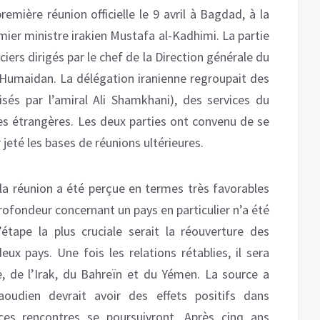
remière réunion officielle le 9 avril à Bagdad, à la
mier ministre irakien Mustafa al-Kadhimi. La partie
ciers dirigés par le chef de la Direction générale du
-Humaidan. La délégation iranienne regroupait des
visés par l’amiral Ali Shamkhani), des services du
es étrangères. Les deux parties ont convenu de se
jeté les bases de réunions ultérieures.
la réunion a été perçue en termes très favorables
rofondeur concernant un pays en particulier n’a été
tape la plus cruciale serait la réouverture des
x pays. Une fois les relations rétablies, il sera
ie, de l’Irak, du Bahreïn et du Yémen. La source a
oudien devrait avoir des effets positifs dans
es rencontres se poursuivront. Après cinq ans