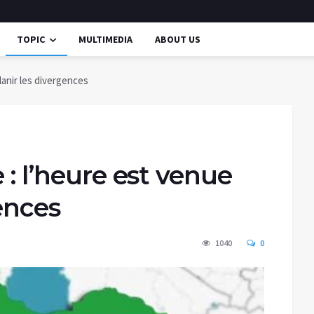
TOPIC
MULTIMEDIA
ABOUT US
lanir les divergences
 : l’heure est venue
ences
1040
0