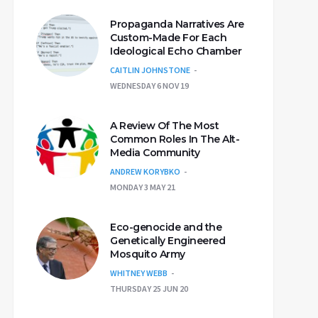
Propaganda Narratives Are
Custom-Made For Each
Ideological Echo Chamber
CAITLIN JOHNSTONE
WEDNESDAY 6 NOV 19
A Review Of The Most
Common Roles In The Alt-
Media Community
ANDREW KORYBKO
MONDAY 3 MAY 21
Eco-genocide and the
Genetically Engineered
Mosquito Army
WHITNEY WEBB
THURSDAY 25 JUN 20