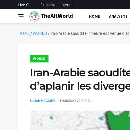
Live Chat
Exclusive subjects
TheAltWorld
HOME
ANALYSTS
HOME
/
WORLD
/
Iran-Arabie saoudite : l’heure est venue d’ap
WORLD
Iran-Arabie saoudite
d’aplanir les diverg
ELIJAH MAGNIER
THURSDAY 22 APR 21