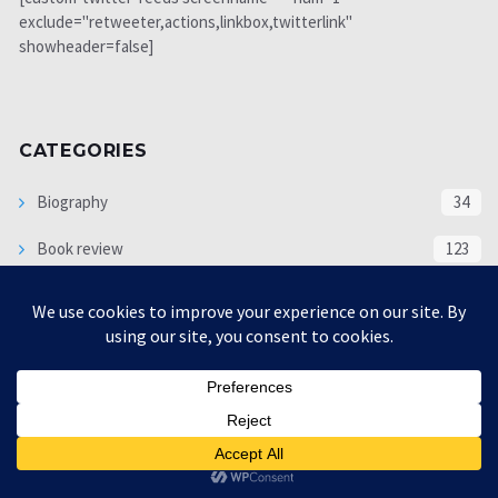
exclude="retweeter,actions,linkbox,twitterlink"
showheader=false]
CATEGORIES
Biography
34
Book review
123
Books
22
Economy
1225
Editor pick
551
Exclusive Subjects
63
interview
5341