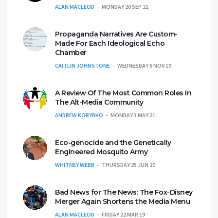
ALAN MACLEOD
MONDAY 20 SEP 21
Propaganda Narratives Are Custom-
Made For Each Ideological Echo
Chamber
CAITLIN JOHNSTONE
WEDNESDAY 6 NOV 19
A Review Of The Most Common Roles In
The Alt-Media Community
ANDREW KORYBKO
MONDAY 3 MAY 21
Eco-genocide and the Genetically
Engineered Mosquito Army
WHITNEY WEBB
THURSDAY 25 JUN 20
Bad News for The News: The Fox-Disney
Merger Again Shortens the Media Menu
ALAN MACLEOD
FRIDAY 22 MAR 19