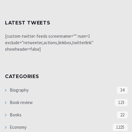
LATEST TWEETS
[custom-twitter-feeds screenname="" num=1
exclude="retweeter,actions,linkbox,twitterlink"
showheader=false]
CATEGORIES
Biography
34
Book review
123
Books
22
Economy
1225