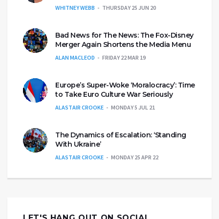
WHITNEY WEBB
THURSDAY 25 JUN 20
Bad News for The News: The Fox-Disney
Merger Again Shortens the Media Menu
ALAN MACLEOD
FRIDAY 22 MAR 19
Europe’s Super-Woke ‘Moralocracy’: Time
to Take Euro Culture War Seriously
ALASTAIR CROOKE
MONDAY 5 JUL 21
The Dynamics of Escalation: ‘Standing
With Ukraine’
ALASTAIR CROOKE
MONDAY 25 APR 22
LET'S HANG OUT ON SOCIAL