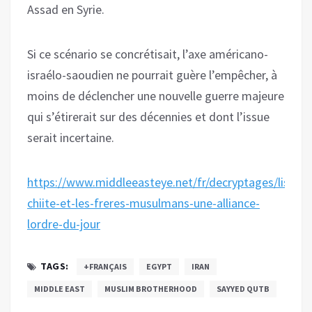
Assad en Syrie.
Si ce scénario se concrétisait, l’axe américano-
israélo-saoudien ne pourrait guère l’empêcher, à
moins de déclencher une nouvelle guerre majeure
qui s’étirerait sur des décennies et dont l’issue
serait incertaine.
https://www.middleeasteye.net/fr/decryptages/lislam
chiite-et-les-freres-musulmans-une-alliance-
lordre-du-jour
TAGS:
+FRANÇAIS
EGYPT
IRAN
MIDDLE EAST
MUSLIM BROTHERHOOD
SAYYED QUTB