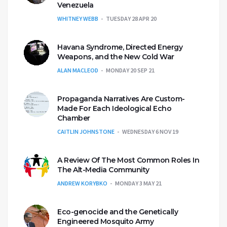
Venezuela
WHITNEY WEBB
TUESDAY 28 APR 20
Havana Syndrome, Directed Energy
Weapons, and the New Cold War
ALAN MACLEOD
MONDAY 20 SEP 21
Propaganda Narratives Are Custom-
Made For Each Ideological Echo
Chamber
CAITLIN JOHNSTONE
WEDNESDAY 6 NOV 19
A Review Of The Most Common Roles In
The Alt-Media Community
ANDREW KORYBKO
MONDAY 3 MAY 21
Eco-genocide and the Genetically
Engineered Mosquito Army