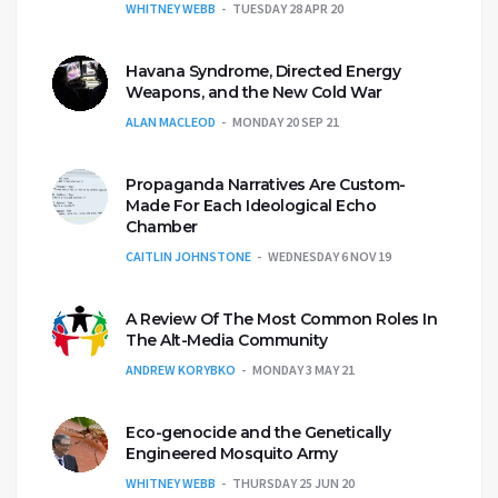
WHITNEY WEBB
TUESDAY 28 APR 20
Havana Syndrome, Directed Energy
Weapons, and the New Cold War
ALAN MACLEOD
MONDAY 20 SEP 21
Propaganda Narratives Are Custom-
Made For Each Ideological Echo
Chamber
CAITLIN JOHNSTONE
WEDNESDAY 6 NOV 19
A Review Of The Most Common Roles In
The Alt-Media Community
ANDREW KORYBKO
MONDAY 3 MAY 21
Eco-genocide and the Genetically
Engineered Mosquito Army
WHITNEY WEBB
THURSDAY 25 JUN 20