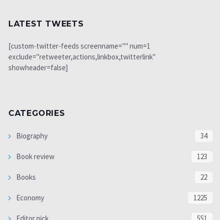
LATEST TWEETS
[custom-twitter-feeds screenname="" num=1
exclude="retweeter,actions,linkbox,twitterlink"
showheader=false]
CATEGORIES
Biography
34
Book review
123
Books
22
Economy
1225
Editor pick
551