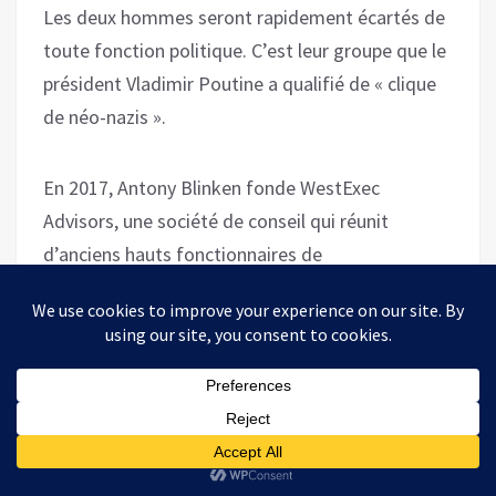
Les deux hommes seront rapidement écartés de
toute fonction politique. C’est leur groupe que le
président Vladimir Poutine a qualifié de « clique
de néo-nazis ».
En 2017, Antony Blinken fonde WestExec
Advisors, une société de conseil qui réunit
d’anciens hauts fonctionnaires de
l’administration Obama et beaucoup de
Straussiens. L’activité de cette société est
extrêmement discrète. Elle utilise les relations
politiques de ses employés pour faire de
l’argent ; ce que partout ailleurs, on appellerait de
la corruption.