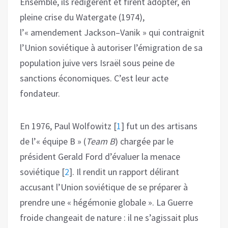
Ensemble, ils rédigèrent et firent adopter, en
pleine crise du Watergate (1974),
l’« amendement Jackson–Vanik » qui contraignit
l’Union soviétique à autoriser l’émigration de sa
population juive vers Israël sous peine de
sanctions économiques. C’est leur acte
fondateur.
En 1976, Paul Wolfowitz
[
1
]
fut un des artisans
de l’« équipe B » (
Team B
) chargée par le
président Gerald Ford d’évaluer la menace
soviétique
[
2
]
. Il rendit un rapport délirant
accusant l’Union soviétique de se préparer à
prendre une « hégémonie globale ». La Guerre
froide changeait de nature : il ne s’agissait plus