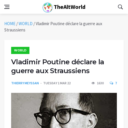
TheAltWorld
HOME
/
WORLD
/
Vladimir Poutine déclare la guerre aux
Straussiens
WORLD
Vladimir Poutine déclare la
guerre aux Straussiens
THIERRY MEYSSAN
TUESDAY 1 MAR 22
1630
7