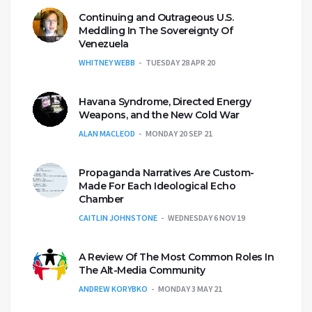
Continuing and Outrageous U.S.
Meddling In The Sovereignty Of
Venezuela
WHITNEY WEBB
TUESDAY 28 APR 20
Havana Syndrome, Directed Energy
Weapons, and the New Cold War
ALAN MACLEOD
MONDAY 20 SEP 21
Propaganda Narratives Are Custom-
Made For Each Ideological Echo
Chamber
CAITLIN JOHNSTONE
WEDNESDAY 6 NOV 19
A Review Of The Most Common Roles In
The Alt-Media Community
ANDREW KORYBKO
MONDAY 3 MAY 21