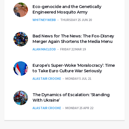
Eco-genocide and the Genetically
Engineered Mosquito Army
WHITNEY WEBB
THURSDAY 25 JUN 20
Bad News for The News: The Fox-Disney
Merger Again Shortens the Media Menu
ALAN MACLEOD
FRIDAY 22 MAR 19
Europe’s Super-Woke ‘Moralocracy’: Time
to Take Euro Culture War Seriously
ALASTAIR CROOKE
MONDAY 5 JUL 21
The Dynamics of Escalation: ‘Standing
With Ukraine’
ALASTAIR CROOKE
MONDAY 25 APR 22