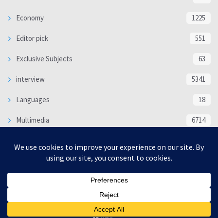
Economy
1225
Editor pick
551
Exclusive Subjects
63
interview
5341
Languages
18
Multimedia
6714
Poem
118
Politics
370
SOCIAL/CULTURAL
4370
WORLD
16333