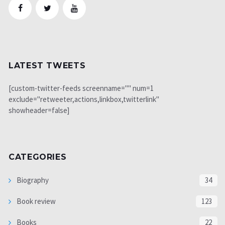
LATEST TWEETS
[custom-twitter-feeds screenname="" num=1
exclude="retweeter,actions,linkbox,twitterlink"
showheader=false]
CATEGORIES
Biography
34
Book review
123
Books
22