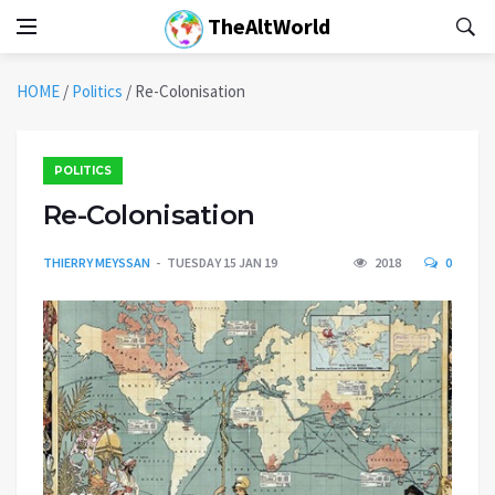
TheAltWorld
HOME
/
Politics
/
Re-Colonisation
POLITICS
Re-Colonisation
THIERRY MEYSSAN
TUESDAY 15 JAN 19
2018
0