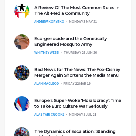
A Review Of The Most Common Roles In
The Alt-Media Community
ANDREW KORYBKO
MONDAY 3 MAY 21
Eco-genocide and the Genetically
Engineered Mosquito Army
WHITNEY WEBB
THURSDAY 25 JUN 20
Bad News for The News: The Fox-Disney
Merger Again Shortens the Media Menu
ALAN MACLEOD
FRIDAY 22 MAR 19
Europe’s Super-Woke ‘Moralocracy’: Time
to Take Euro Culture War Seriously
ALASTAIR CROOKE
MONDAY 5 JUL 21
The Dynamics of Escalation: ‘Standing