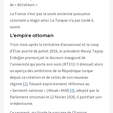
de « dictateurs ».
La France n’est pas la seule ancienne puissance
coloniale a réagir ainsi. La Turquie n’a pas tardé à
suivre.
L’empire ottoman
Trois mois après la tentative d’assassinat et le coup
d’État avorté de juillet 2016, le président Recep Tayyip
Erdoğan prononçait le discours inaugural de
l’université qui porte son nom (RTEÜ). Il dressait alors
un aperçu des ambitions de la République turque
depuis sa création et de celles de son nouveau
régime [
3
]. Faisant explicitement référence au
« Serment national » (
Misak-ı Millî
) [
4
], adopté par le
Parlement ottoman le 12 février 1920, il justifiait son
irrédentisme.
Ce serment, qui fonde le passage de l’Empire