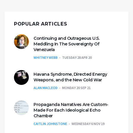
POPULAR ARTICLES
Continuing and Outrageous U.S.
Meddling In The Sovereignty Of
Venezuela
WHITNEY WEBB
TUESDAY 28 APR 20
Havana Syndrome, Directed Energy
Weapons, and the New Cold War
ALAN MACLEOD
MONDAY 20 SEP 21
Propaganda Narratives Are Custom-
Made For Each Ideological Echo
Chamber
CAITLIN JOHNSTONE
WEDNESDAY 6 NOV 19