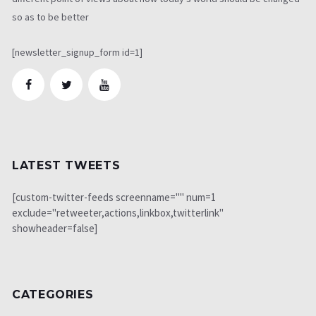
so as to be better
[newsletter_signup_form id=1]
LATEST TWEETS
[custom-twitter-feeds screenname="" num=1
exclude="retweeter,actions,linkbox,twitterlink"
showheader=false]
CATEGORIES