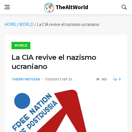
TheAltWorld
HOME
/
WORLD
/
La CIA revive el nazismo ucraniano
WORLD
La CIA revive el nazismo
ucraniano
THIERRY MEYSSAN
TUESDAY 5 SEP 23
863
0