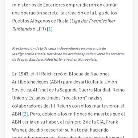
ministerios de Exteriores emprendieron en común
una operación secreta: la creación de la Liga de los
Pueblos Alógenos de Rusia (
Liga der Fremdvölker
Rußlands
o LFR)
[
1
]
.
Proclamación de la Ucrania independiente en presencia de
los dignatarios nazis. Detrás de los oradores pueden verse los retratos
de Stepan Bandera, Adolf Hitler y Yevhen Konovalets.
En 1943, el III Reich creó el Bloque de Naciones
Antibolcheviques (ABN) para desarticular la Unión
Soviética. Al final de la Segunda Guerra Mundial, Reino
Unido y Estados Unidos “reciclaron” nazis y
colaboradores del III Reich y con ellos mantuvieron el
ABN
[
2
]
. Pero, debido a los millones de muertos que el
ABN tenía en su haber, el número 2 de la CIA, Frank
Wisner, decidió reescribir su historial haciendo
imprimir numerosos libros donde se aseguraba que el