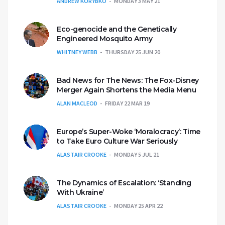
ANDREW KORYBKO
MONDAY 3 MAY 21
Eco-genocide and the Genetically
Engineered Mosquito Army
WHITNEY WEBB
THURSDAY 25 JUN 20
Bad News for The News: The Fox-Disney
Merger Again Shortens the Media Menu
ALAN MACLEOD
FRIDAY 22 MAR 19
Europe’s Super-Woke ‘Moralocracy’: Time
to Take Euro Culture War Seriously
ALASTAIR CROOKE
MONDAY 5 JUL 21
The Dynamics of Escalation: ‘Standing
With Ukraine’
ALASTAIR CROOKE
MONDAY 25 APR 22