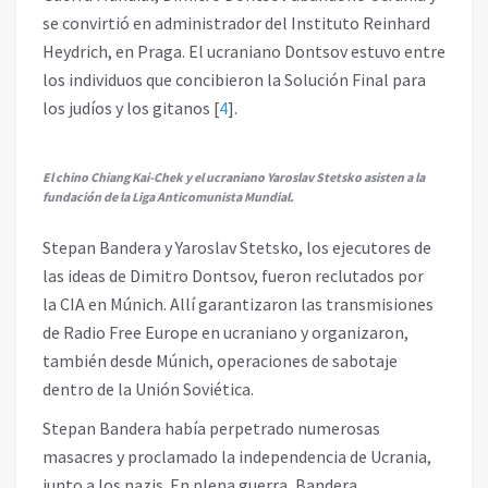
se convirtió en administrador del Instituto Reinhard
Heydrich, en Praga. El ucraniano Dontsov estuvo entre
los individuos que concibieron la Solución Final para
los judíos y los gitanos
[
4
]
.
El chino Chiang Kai-Chek y el ucraniano Yaroslav Stetsko asisten a la
fundación de la Liga Anticomunista Mundial.
Stepan Bandera y Yaroslav Stetsko, los ejecutores de
las ideas de Dimitro Dontsov, fueron reclutados por
la CIA en Múnich. Allí garantizaron las transmisiones
de Radio Free Europe en ucraniano y organizaron,
también desde Múnich, operaciones de sabotaje
dentro de la Unión Soviética.
Stepan Bandera había perpetrado numerosas
masacres y proclamado la independencia de Ucrania,
junto a los nazis. En plena guerra, Bandera