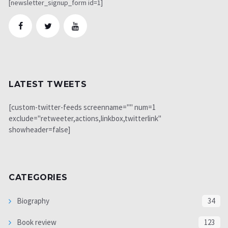
[newsletter_signup_form id=1]
LATEST TWEETS
[custom-twitter-feeds screenname="" num=1
exclude="retweeter,actions,linkbox,twitterlink"
showheader=false]
CATEGORIES
Biography
34
Book review
123