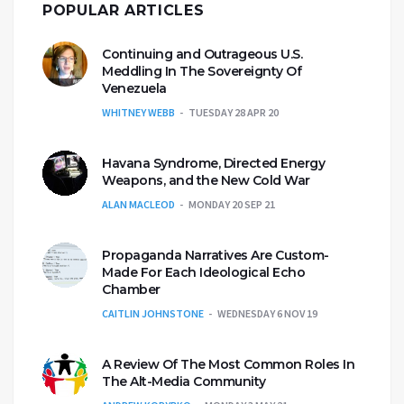
POPULAR ARTICLES
Continuing and Outrageous U.S.
Meddling In The Sovereignty Of
Venezuela
WHITNEY WEBB
TUESDAY 28 APR 20
Havana Syndrome, Directed Energy
Weapons, and the New Cold War
ALAN MACLEOD
MONDAY 20 SEP 21
Propaganda Narratives Are Custom-
Made For Each Ideological Echo
Chamber
CAITLIN JOHNSTONE
WEDNESDAY 6 NOV 19
A Review Of The Most Common Roles In
The Alt-Media Community