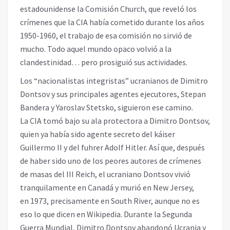
estadounidense la Comisión Church, que reveló los
crímenes que la CIA había cometido durante los años
1950-1960, el trabajo de esa comisión no sirvió de
mucho. Todo aquel mundo opaco volvió a la
clandestinidad… pero prosiguió sus actividades.
Los “nacionalistas integristas” ucranianos de Dimitro
Dontsov y sus principales agentes ejecutores, Stepan
Bandera y Yaroslav Stetsko, siguieron ese camino.
La CIA tomó bajo su ala protectora a Dimitro Dontsov,
quien ya había sido agente secreto del káiser
Guillermo II y del fuhrer Adolf Hitler. Así que, después
de haber sido uno de los peores autores de crímenes
de masas del III Reich, el ucraniano Dontsov vivió
tranquilamente en Canadá y murió en New Jersey,
en 1973, precisamente en South River, aunque no es
eso lo que dicen en Wikipedia. Durante la Segunda
Guerra Mundial, Dimitro Dontsov abandonó Ucrania y