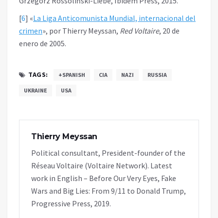
Grzegorz Rossoliński-Liebe, Ibidem Press, 2015.
[
6
]
«
La Liga Anticomunista Mundial, internacional del
crimen
», por Thierry Meyssan,
Red Voltaire
, 20 de
enero de 2005.
TAGS:
+SPANISH
CIA
NAZI
RUSSIA
UKRAINE
USA
Thierry Meyssan
Political consultant, President-founder of the
Réseau Voltaire (Voltaire Network). Latest
work in English – Before Our Very Eyes, Fake
Wars and Big Lies: From 9/11 to Donald Trump,
Progressive Press, 2019.