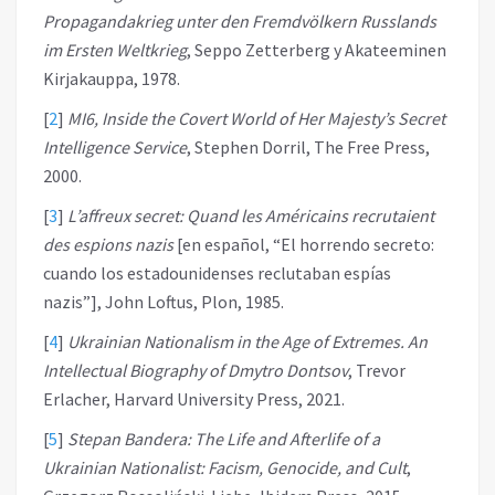
Propagandakrieg unter den Fremdvölkern Russlands
im Ersten Weltkrieg
, Seppo Zetterberg y Akateeminen
Kirjakauppa, 1978.
[
2
]
MI6, Inside the Covert World of Her Majesty’s Secret
Intelligence Service
, Stephen Dorril, The Free Press,
2000.
[
3
]
L’affreux secret: Quand les Américains recrutaient
des espions nazis
[en español, “El horrendo secreto:
cuando los estadounidenses reclutaban espías
nazis”], John Loftus, Plon, 1985.
[
4
]
Ukrainian Nationalism in the Age of Extremes. An
Intellectual Biography of Dmytro Dontsov
, Trevor
Erlacher, Harvard University Press, 2021.
[
5
]
Stepan Bandera: The Life and Afterlife of a
Ukrainian Nationalist: Facism, Genocide, and Cult
,