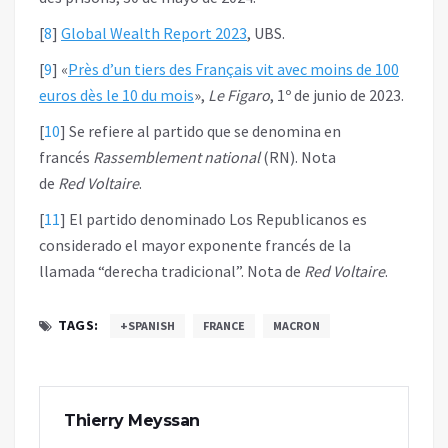
[
8
]
Global Wealth Report 2023
, UBS.
[
9
]
«
Près d’un tiers des Français vit avec moins de 100
euros dès le 10 du mois
»,
Le Figaro
, 1º de junio de 2023.
[
10
]
Se refiere al partido que se denomina en
francés
Rassemblement national
(RN). Nota
de
Red Voltaire
.
[
11
]
El partido denominado Los Republicanos es
considerado el mayor exponente francés de la
llamada “derecha tradicional”. Nota de
Red Voltaire
.
TAGS:
+SPANISH
FRANCE
MACRON
Thierry Meyssan