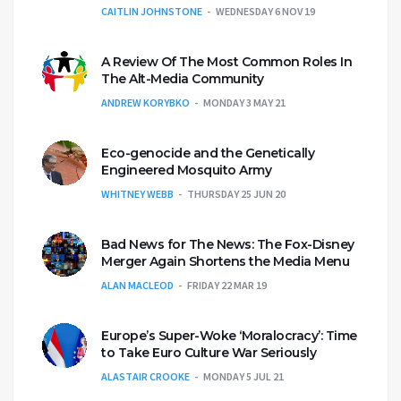
CAITLIN JOHNSTONE
WEDNESDAY 6 NOV 19
A Review Of The Most Common Roles In
The Alt-Media Community
ANDREW KORYBKO
MONDAY 3 MAY 21
Eco-genocide and the Genetically
Engineered Mosquito Army
WHITNEY WEBB
THURSDAY 25 JUN 20
Bad News for The News: The Fox-Disney
Merger Again Shortens the Media Menu
ALAN MACLEOD
FRIDAY 22 MAR 19
Europe’s Super-Woke ‘Moralocracy’: Time
to Take Euro Culture War Seriously
ALASTAIR CROOKE
MONDAY 5 JUL 21