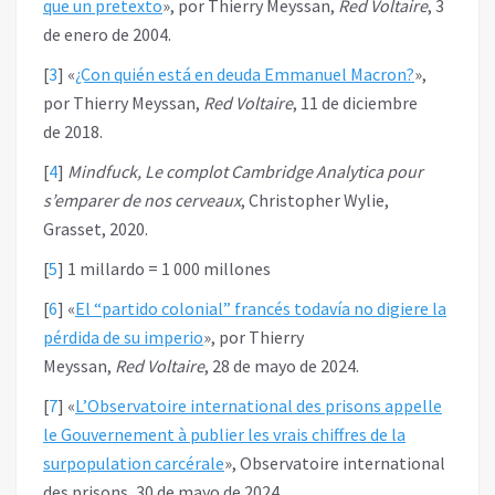
que un pretexto
», por Thierry Meyssan,
Red Voltaire
, 3
de enero de 2004.
[
3
]
«
¿Con quién está en deuda Emmanuel ‎Macron?‎
»,
por Thierry Meyssan,
Red Voltaire
, 11 de diciembre
de 2018.
[
4
]
Mindfuck, Le complot Cambridge Analytica pour
s’emparer de nos cerveaux
, Christopher Wylie,
Grasset, 2020.
[
5
]
1 millardo = 1 000 millones
[
6
]
«
El “partido colonial” francés todavía no digiere la
pérdida de su imperio
», por Thierry
Meyssan,
Red Voltaire
, 28 de mayo de 2024.
[
7
]
«
L’Observatoire international des prisons appelle
le Gouvernement à publier les vrais chiffres de la
surpopulation carcérale
», Observatoire international
des prisons, 30 de mayo de 2024.