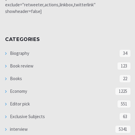
exclude="retweeter,actions,linkbox,twitterlink"
showheader=false]
CATEGORIES
Biography
34
Book review
123
Books
22
Economy
1225
Editor pick
551
Exclusive Subjects
63
interview
5341