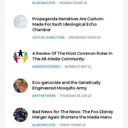
ALAN MACLEOD
MONDAY 20 SEP 21
Propaganda Narratives Are Custom-
Made For Each Ideological Echo
Chamber
CAITLIN JOHNSTONE
WEDNESDAY 6 NOV 19
A Review Of The Most Common Roles In
The Alt-Media Community
ANDREW KORYBKO
MONDAY 3 MAY 21
Eco-genocide and the Genetically
Engineered Mosquito Army
WHITNEY WEBB
THURSDAY 25 JUN 20
Bad News for The News: The Fox-Disney
Merger Again Shortens the Media Menu
ALAN MACLEOD
FRIDAY 22 MAR 19