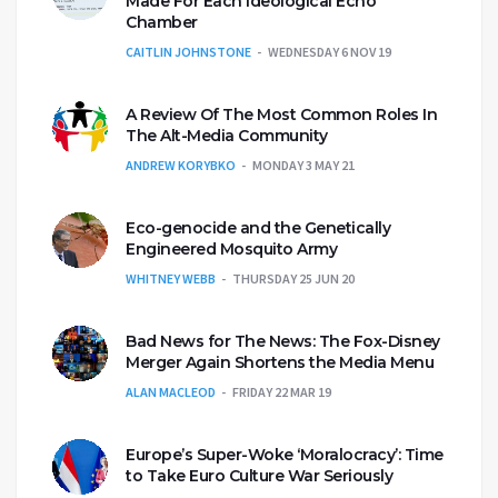
Made For Each Ideological Echo
Chamber
CAITLIN JOHNSTONE
WEDNESDAY 6 NOV 19
A Review Of The Most Common Roles In
The Alt-Media Community
ANDREW KORYBKO
MONDAY 3 MAY 21
Eco-genocide and the Genetically
Engineered Mosquito Army
WHITNEY WEBB
THURSDAY 25 JUN 20
Bad News for The News: The Fox-Disney
Merger Again Shortens the Media Menu
ALAN MACLEOD
FRIDAY 22 MAR 19
Europe’s Super-Woke ‘Moralocracy’: Time
to Take Euro Culture War Seriously