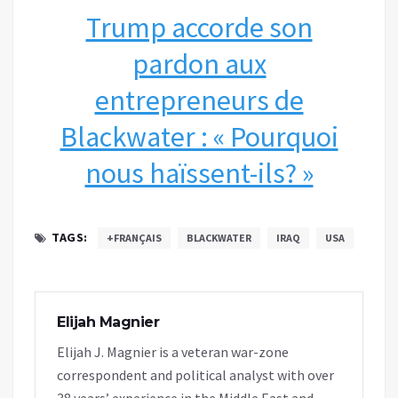
Trump accorde son
pardon aux
entrepreneurs de
Blackwater : « Pourquoi
nous haïssent-ils? »
TAGS:
+FRANÇAIS
BLACKWATER
IRAQ
USA
Elijah Magnier
Elijah J. Magnier is a veteran war-zone
correspondent and political analyst with over
38 years’ experience in the Middle East and