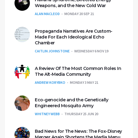
Weapons, and the New Cold War
ALAN MACLEOD
MONDAY 20 SEP 21
Propaganda Narratives Are Custom-
Made For Each Ideological Echo
Chamber
CAITLIN JOHNSTONE
WEDNESDAY 6 NOV 19
A Review Of The Most Common Roles In
The Alt-Media Community
ANDREW KORYBKO
MONDAY 3 MAY 21
Eco-genocide and the Genetically
Engineered Mosquito Army
WHITNEY WEBB
THURSDAY 25 JUN 20
Bad News for The News: The Fox-Disney
Merger Again Shortens the Media Menu