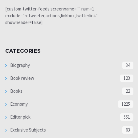
[custom-twitter-feeds screenname="" num=1
exclude="retweeter,actions,linkbox,twitterlink"
showheader=false]
CATEGORIES
Biography
34
Book review
123
Books
22
Economy
1225
Editor pick
551
Exclusive Subjects
63