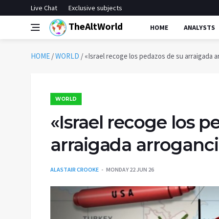
Live Chat
Exclusive subjects
TheAltWorld
HOME
ANALYSTS
HOME
/
WORLD
/
«Israel recoge los pedazos de su arraigada a
WORLD
«Israel recoge los 
arraigada arroganc
ALASTAIR CROOKE
MONDAY 22 JUN 26