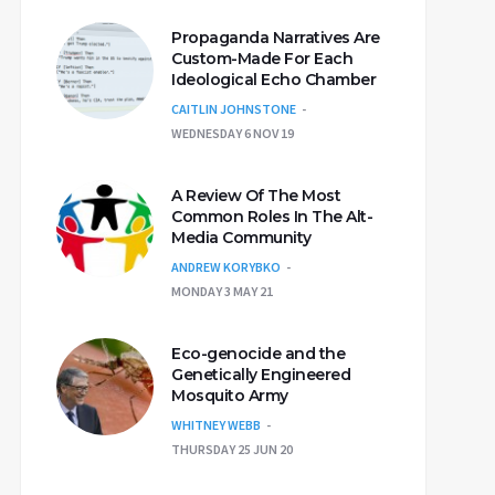
Propaganda Narratives Are
Custom-Made For Each
Ideological Echo Chamber
CAITLIN JOHNSTONE
WEDNESDAY 6 NOV 19
A Review Of The Most
Common Roles In The Alt-
Media Community
ANDREW KORYBKO
MONDAY 3 MAY 21
Eco-genocide and the
Genetically Engineered
Mosquito Army
WHITNEY WEBB
THURSDAY 25 JUN 20