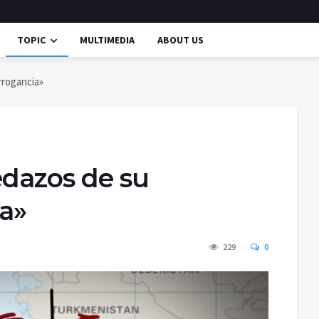
TOPIC
MULTIMEDIA
ABOUT US
rrogancia»
pedazos de su
ia»
229
0