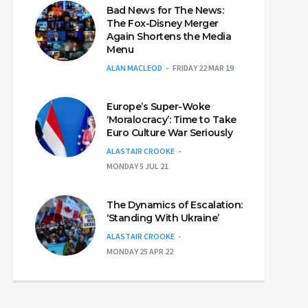
Bad News for The News:
The Fox-Disney Merger
Again Shortens the Media
Menu
ALAN MACLEOD
FRIDAY 22 MAR 19
Europe’s Super-Woke
‘Moralocracy’: Time to Take
Euro Culture War Seriously
ALASTAIR CROOKE
MONDAY 5 JUL 21
The Dynamics of Escalation:
‘Standing With Ukraine’
ALASTAIR CROOKE
MONDAY 25 APR 22