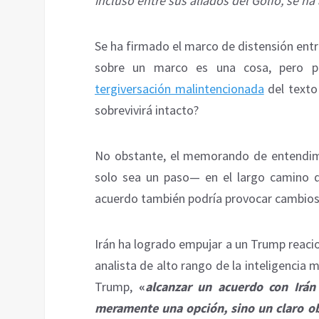
incluso entre sus aliados del Golfo, se ha
Se ha firmado el marco de distensión entr
sobre un marco es una cosa, pero p
tergiversación malintencionada
del texto
sobrevivirá intacto?
No obstante, el memorando de entendim
solo sea un paso— en el largo camino qu
acuerdo también podría provocar cambio
Irán ha logrado empujar a un Trump reacio
analista de alto rango de la inteligencia mi
Trump,
«
alcanzar un acuerdo con Irán 
meramente una opción, sino un claro ob