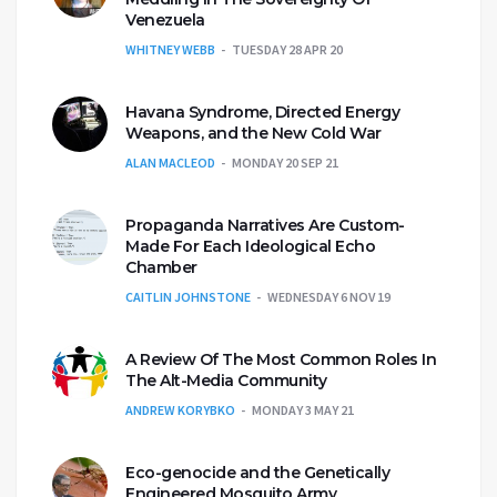
Venezuela
WHITNEY WEBB
TUESDAY 28 APR 20
Havana Syndrome, Directed Energy
Weapons, and the New Cold War
ALAN MACLEOD
MONDAY 20 SEP 21
Propaganda Narratives Are Custom-
Made For Each Ideological Echo
Chamber
CAITLIN JOHNSTONE
WEDNESDAY 6 NOV 19
A Review Of The Most Common Roles In
The Alt-Media Community
ANDREW KORYBKO
MONDAY 3 MAY 21
Eco-genocide and the Genetically
Engineered Mosquito Army