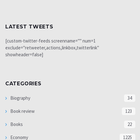
LATEST TWEETS
[custom-twitter-feeds screenname="" num=1
exclude="retweeter,actions,linkbox,twitterlink"
showheader=false]
CATEGORIES
Biography
34
Book review
123
Books
22
Economy
1225