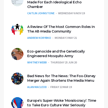
Made For Each Ideological Echo
Chamber
CAITLIN JOHNSTONE
WEDNESDAY 6 NOV 19
A Review Of The Most Common Roles In
The Alt-Media Community
ANDREW KORYBKO
MONDAY 3 MAY 21
Eco-genocide and the Genetically
Engineered Mosquito Army
WHITNEY WEBB
THURSDAY 25 JUN 20
Bad News for The News: The Fox-Disney
Merger Again Shortens the Media Menu
ALAN MACLEOD
FRIDAY 22 MAR 19
Europe’s Super-Woke ‘Moralocracy’: Time
to Take Euro Culture War Seriously