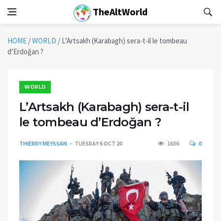
TheAltWorld
HOME
/
WORLD
/
L’Artsakh (Karabagh) sera-t-il le tombeau
d’Erdoğan ?
WORLD
L’Artsakh (Karabagh) sera-t-il
le tombeau d’Erdoğan ?
THIERRY MEYSSAN
TUESDAY 6 OCT 20
1636
0