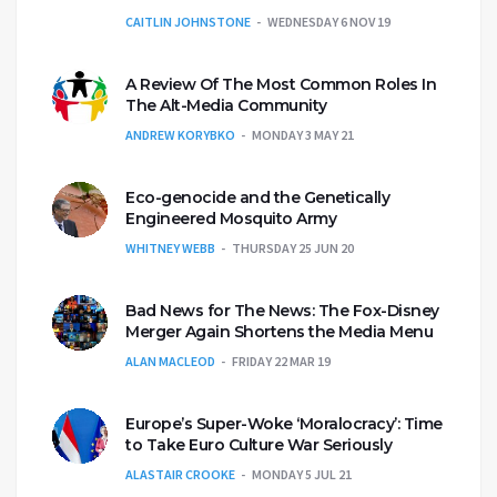
CAITLIN JOHNSTONE
WEDNESDAY 6 NOV 19
A Review Of The Most Common Roles In
The Alt-Media Community
ANDREW KORYBKO
MONDAY 3 MAY 21
Eco-genocide and the Genetically
Engineered Mosquito Army
WHITNEY WEBB
THURSDAY 25 JUN 20
Bad News for The News: The Fox-Disney
Merger Again Shortens the Media Menu
ALAN MACLEOD
FRIDAY 22 MAR 19
Europe’s Super-Woke ‘Moralocracy’: Time
to Take Euro Culture War Seriously
ALASTAIR CROOKE
MONDAY 5 JUL 21