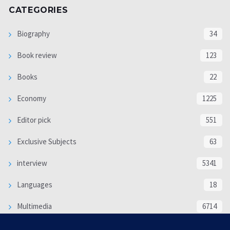
CATEGORIES
Biography
34
Book review
123
Books
22
Economy
1225
Editor pick
551
Exclusive Subjects
63
interview
5341
Languages
18
Multimedia
6714
Poem
118