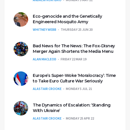
Eco-genocide and the Genetically
Engineered Mosquito Army
WHITNEY WEBB
THURSDAY 25 JUN 20
Bad News for The News: The Fox-Disney
Merger Again Shortens the Media Menu
ALAN MACLEOD
FRIDAY 22 MAR 19
Europe’s Super-Woke ‘Moralocracy’: Time
to Take Euro Culture War Seriously
ALASTAIR CROOKE
MONDAY 5 JUL 21
The Dynamics of Escalation: ‘Standing
With Ukraine’
ALASTAIR CROOKE
MONDAY 25 APR 22