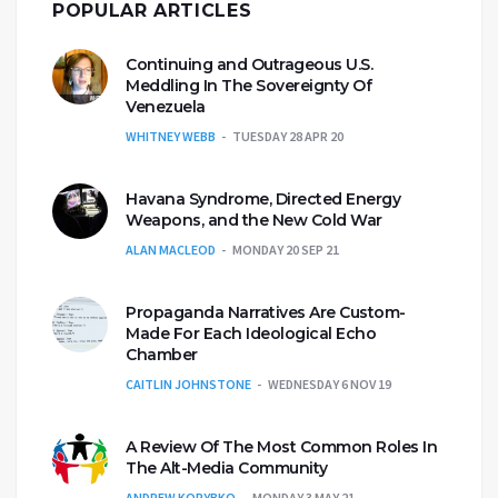
POPULAR ARTICLES
Continuing and Outrageous U.S.
Meddling In The Sovereignty Of
Venezuela
WHITNEY WEBB
TUESDAY 28 APR 20
Havana Syndrome, Directed Energy
Weapons, and the New Cold War
ALAN MACLEOD
MONDAY 20 SEP 21
Propaganda Narratives Are Custom-
Made For Each Ideological Echo
Chamber
CAITLIN JOHNSTONE
WEDNESDAY 6 NOV 19
A Review Of The Most Common Roles In
The Alt-Media Community
ANDREW KORYBKO
MONDAY 3 MAY 21