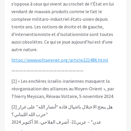
s’oppose à ceux qui vivent au crochet de l’État en lui
vendant de mauvais produits comme le fait le
complexe militaro-industriel états-unien depuis
trente ans. Les notions de droite et de gauche,
d’interventionniste et d’isolationniste sont toutes
aussi obsolètes. Ce qui se joue aujourd’hui est d’une
autre nature.
https://www.voltairenet.org/article221486.html
———————————————————
[1] « Les enchères israélo-iraniennes masquent la
réorganisation des alliances au Moyen-Orient », par
Thierry Meyssan, Réseau Voltaire, 5 novembre 2024.
[2] هل ينجح الاحتلال باغتيال قادة “أنصار الله” على غرار
حزب الله اللبناني؟”
عدن” – عربي21- أشرف الفلاحي، 30 أكتوبر 2024