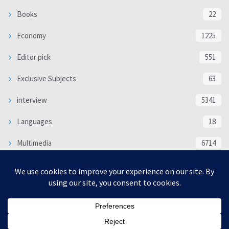
Books
22
Economy
1225
Editor pick
551
Exclusive Subjects
63
interview
5341
Languages
18
Multimedia
6714
Poem
118
Politics
370
SOCIAL/CULTURAL
4370
WORLD
16333