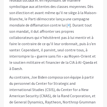
réseaux sociaux et en répondant de manière
symbolique aux attentes des classes moyennes. Dès
son élection et avant même qu’il ne siège à la Maison-
Blanche, le Parti démocrate lança une campagne
mondiale de diffamation contre lui
[
4
]
. Durant tout
son mandat, il dut affronter ses propres
collaborateurs qui n’hésitèrent pas à lui mentir et à
faire le contraire de ce qu’il leur ordonnait, puis à s’en
vanter. Cependant, il parvint, seul contre tous, à
interrompre la « guerre sans fin » au Moyen-Orient et
le soutien militaire et financier de la CIA à Al-Qaeda et
à Daesh.
Au contraire, Joe Biden composa son équipe à partir
du personnel du Center for Strategic and
international Studies (CSIS), du Cen­ter for a New
Amer­i­can Secu­ri­ty (CNAS), de la Rand Corporation, et
de General Dynamics, Raytheon, Northrop Grumman