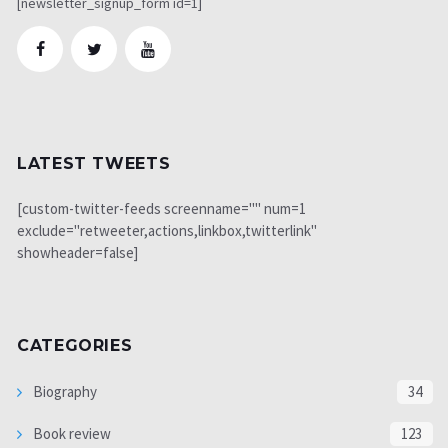
[newsletter_signup_form id=1]
LATEST TWEETS
[custom-twitter-feeds screenname="" num=1
exclude="retweeter,actions,linkbox,twitterlink"
showheader=false]
CATEGORIES
Biography
34
Book review
123