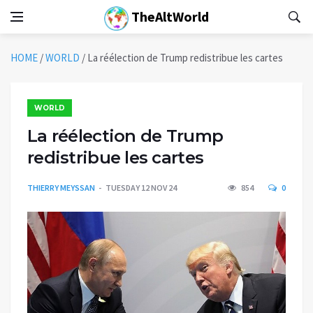
TheAltWorld
HOME
/
WORLD
/
La réélection de Trump redistribue les cartes
WORLD
La réélection de Trump
redistribue les cartes
THIERRY MEYSSAN
TUESDAY 12 NOV 24
854
0