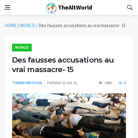
TheAltWorld
HOME
/
WORLD
/
Des fausses accusations au vrai massacre- 15
WORLD
Des fausses accusations au
vrai massacre- 15
THIERRY MEYSSAN
TUESDAY 13 JUL 21
1980
0