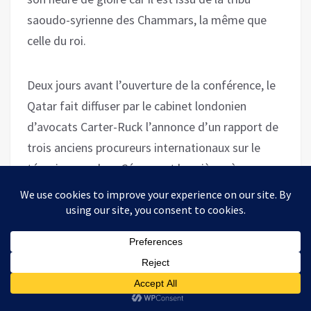
saoudo-syrienne des Chammars, la même que
celle du roi.
Deux jours avant l’ouverture de la conférence, le
Qatar fait diffuser par le cabinet londonien
d’avocats Carter-Ruck l’annonce d’un rapport de
trois anciens procureurs internationaux sur le
témoignage de « César » et les pièces à
conviction qu’il leur a remises [
23
]. « César »
déclare être un officier de la police militaire
syrienne, habituellement chargé de
photographier les scènes de crime. Il assure avoir
durant le conflit photographié, dans des
morgues d’hôpitaux militaires, les victimes du «