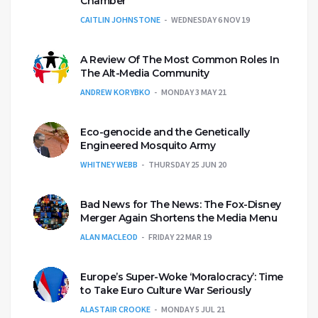
Chamber
CAITLIN JOHNSTONE
WEDNESDAY 6 NOV 19
A Review Of The Most Common Roles In
The Alt-Media Community
ANDREW KORYBKO
MONDAY 3 MAY 21
Eco-genocide and the Genetically
Engineered Mosquito Army
WHITNEY WEBB
THURSDAY 25 JUN 20
Bad News for The News: The Fox-Disney
Merger Again Shortens the Media Menu
ALAN MACLEOD
FRIDAY 22 MAR 19
Europe’s Super-Woke ‘Moralocracy’: Time
to Take Euro Culture War Seriously
ALASTAIR CROOKE
MONDAY 5 JUL 21