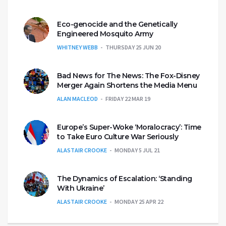
Eco-genocide and the Genetically
Engineered Mosquito Army
WHITNEY WEBB
THURSDAY 25 JUN 20
Bad News for The News: The Fox-Disney
Merger Again Shortens the Media Menu
ALAN MACLEOD
FRIDAY 22 MAR 19
Europe’s Super-Woke ‘Moralocracy’: Time
to Take Euro Culture War Seriously
ALASTAIR CROOKE
MONDAY 5 JUL 21
The Dynamics of Escalation: ‘Standing
With Ukraine’
ALASTAIR CROOKE
MONDAY 25 APR 22