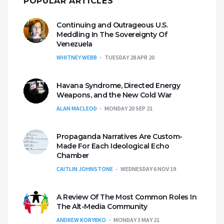
POPULAR ARTICLES
Continuing and Outrageous U.S.
Meddling In The Sovereignty Of
Venezuela
WHITNEY WEBB
TUESDAY 28 APR 20
Havana Syndrome, Directed Energy
Weapons, and the New Cold War
ALAN MACLEOD
MONDAY 20 SEP 21
Propaganda Narratives Are Custom-
Made For Each Ideological Echo
Chamber
CAITLIN JOHNSTONE
WEDNESDAY 6 NOV 19
A Review Of The Most Common Roles In
The Alt-Media Community
ANDREW KORYBKO
MONDAY 3 MAY 21