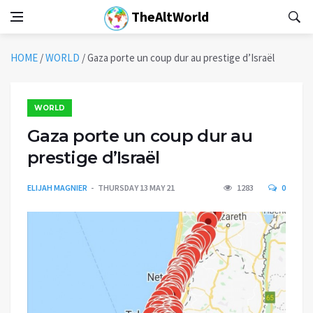
TheAltWorld
HOME
/
WORLD
/
Gaza porte un coup dur au prestige d’Israël
WORLD
Gaza porte un coup dur au
prestige d’Israël
ELIJAH MAGNIER
THURSDAY 13 MAY 21
1283
0