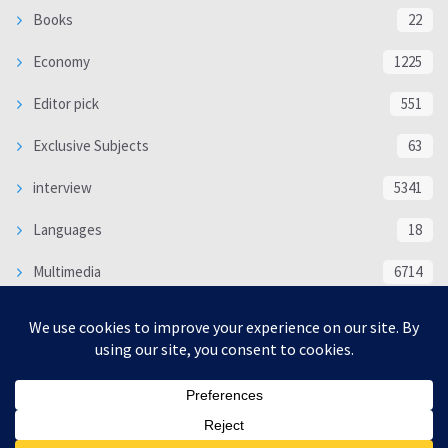
Books
22
Economy
1225
Editor pick
551
Exclusive Subjects
63
interview
5341
Languages
18
Multimedia
6714
Poem
118
Politics
370
SOCIAL/CULTURAL
4370
WORLD
16333