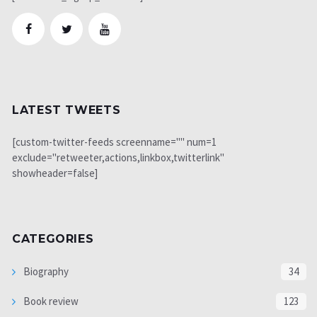
LATEST TWEETS
[custom-twitter-feeds screenname="" num=1
exclude="retweeter,actions,linkbox,twitterlink"
showheader=false]
CATEGORIES
Biography
34
Book review
123