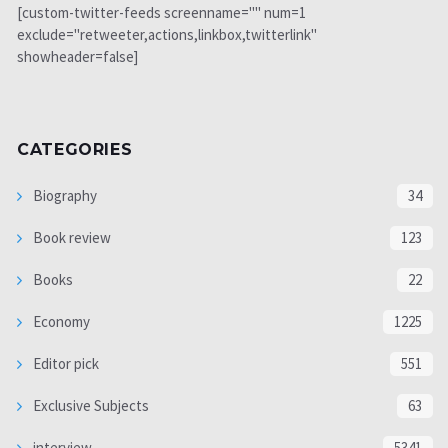
[custom-twitter-feeds screenname="" num=1
exclude="retweeter,actions,linkbox,twitterlink"
showheader=false]
CATEGORIES
Biography
34
Book review
123
Books
22
Economy
1225
Editor pick
551
Exclusive Subjects
63
interview
5341