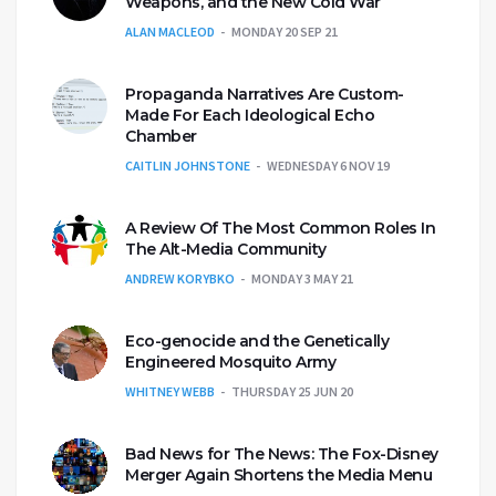
Weapons, and the New Cold War
ALAN MACLEOD
MONDAY 20 SEP 21
Propaganda Narratives Are Custom-
Made For Each Ideological Echo
Chamber
CAITLIN JOHNSTONE
WEDNESDAY 6 NOV 19
A Review Of The Most Common Roles In
The Alt-Media Community
ANDREW KORYBKO
MONDAY 3 MAY 21
Eco-genocide and the Genetically
Engineered Mosquito Army
WHITNEY WEBB
THURSDAY 25 JUN 20
Bad News for The News: The Fox-Disney
Merger Again Shortens the Media Menu